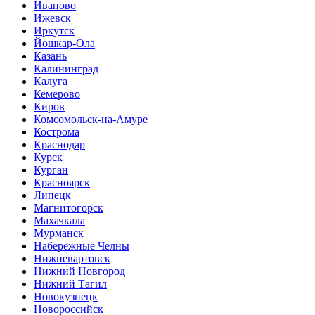
Иваново
Ижевск
Иркутск
Йошкар-Ола
Казань
Калининград
Калуга
Кемерово
Киров
Комсомольск-на-Амуре
Кострома
Краснодар
Курск
Курган
Красноярск
Липецк
Магнитогорск
Махачкала
Мурманск
Набережные Челны
Нижневартовск
Нижний Новгород
Нижний Тагил
Новокузнецк
Новороссийск