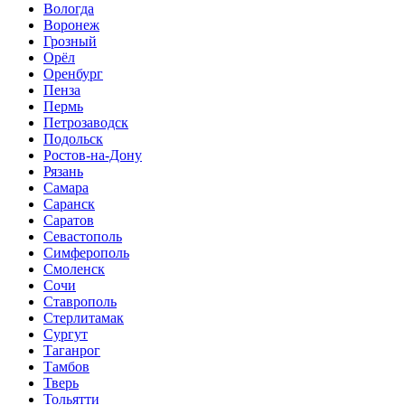
Вологда
Воронеж
Грозный
Орёл
Оренбург
Пенза
Пермь
Петрозаводск
Подольск
Ростов-на-Дону
Рязань
Самара
Саранск
Саратов
Севастополь
Симферополь
Смоленск
Сочи
Ставрополь
Стерлитамак
Сургут
Таганрог
Тамбов
Тверь
Тольятти